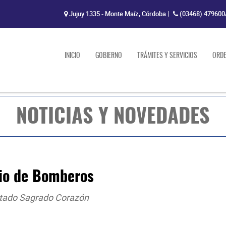
Jujuy 1335 - Monte Maíz, Córdoba
|
(03468) 479600
INICIO
GOBIERNO
TRÁMITES Y SERVICIOS
ORD
NOTICIAS Y NOVEDADES
rio de Bomberos
entado Sagrado Corazón