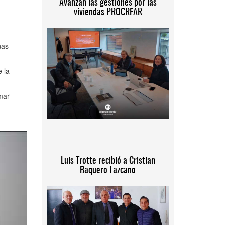
Avanzan las gestiones por las
viviendas PROCREAR
nas
 la
mar
Luis Trotte recibió a Cristian
Baquero Lazcano