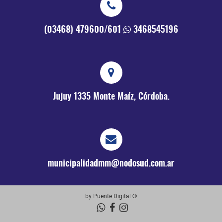
(03468) 479600/601
3468545196
Jujuy 1335
Monte Maíz, Córdoba.
municipalidadmm@nodosud.com.ar
by Puente Digital ®