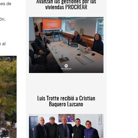
Avanzan las gestiones por las
nes de
viviendas PROCREAR
ón,
 al
Luis Trotte recibió a Cristian
Baquero Lazcano