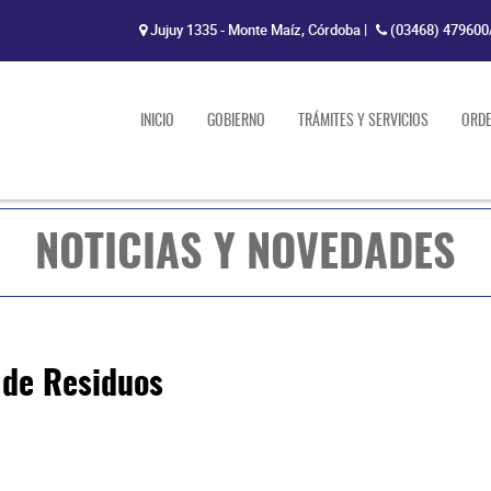
Jujuy 1335 - Monte Maíz, Córdoba
|
(03468) 479600
INICIO
GOBIERNO
TRÁMITES Y SERVICIOS
ORD
NOTICIAS Y NOVEDADES
 de Residuos