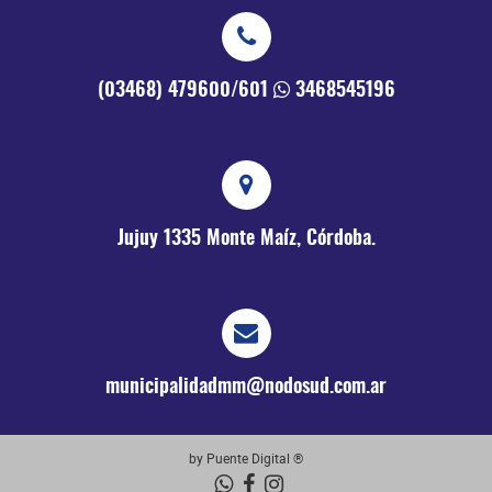
(03468) 479600/601
3468545196
Jujuy 1335
Monte Maíz, Córdoba.
municipalidadmm@nodosud.com.ar
by Puente Digital ®