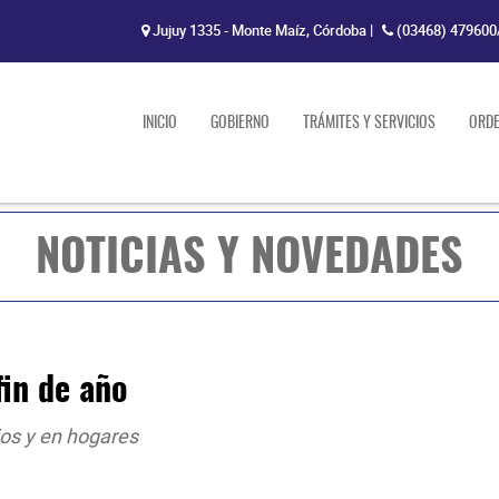
Jujuy 1335 - Monte Maíz, Córdoba
|
(03468) 479600
INICIO
GOBIERNO
TRÁMITES Y SERVICIOS
ORD
NOTICIAS Y NOVEDADES
fin de año
os y en hogares