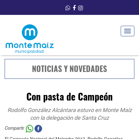
Toggle
navigat
NOTICIAS Y NOVEDADES
Con pasta de Campeón
Rodolfo González Alcántara estuvo en Monte Maíz
con la delegación de Santa Cruz
Compartir
El Campeón Nacional del Malambo 2012, Rodolfo González