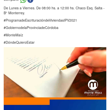
De Lunes a Viernes. De 08:00 hs. a 12:00 hs. Chaco Esq. Salta -
B° Monterrey.
#ProgramadeEscrituracióndeViviendasIPV2021
#GobiernodelaProvinciadeCórdoba
#MonteMaíz
#DóndeQuieroEstar