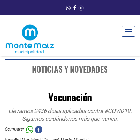
Toggle
navigat
NOTICIAS Y NOVEDADES
Vacunación
Llevamos 2436 dosis aplicadas contra #COVID19.
Sigamos cuidándonos más que nunca.
Compartir
Hospital Municipal "Dr. José María Minella"