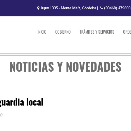
Jujuy 1335 - Monte Maíz, Córdoba
|
(03468) 479600
INICIO
GOBIERNO
TRÁMITES Y SERVICIOS
ORD
NOTICIAS Y NOVEDADES
guardia local
s