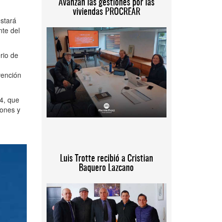
Avanzan las gestiones por las
viviendas PROCREAR
estará
nte del
rio de
vención
4, que
iones y
Luis Trotte recibió a Cristian
Baquero Lazcano