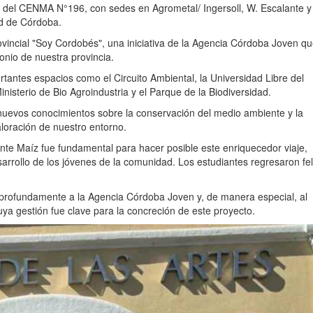
s del CENMA N°196, con sedes en Agrometal/ Ingersoll, W. Escalante 
ad de Córdoba.
ovincial "Soy Cordobés", una iniciativa de la Agencia Córdoba Joven q
monio de nuestra provincia.
rtantes espacios como el Circuito Ambiental, la Universidad Libre del
inisterio de Bio Agroindustria y el Parque de la Biodiversidad.
r nuevos conocimientos sobre la conservación del medio ambiente y la
loración de nuestro entorno.
onte Maíz fue fundamental para hacer posible este enriquecedor viaje,
rrollo de los jóvenes de la comunidad. Los estudiantes regresaron fel
ofundamente a la Agencia Córdoba Joven y, de manera especial, al
cuya gestión fue clave para la concreción de este proyecto.