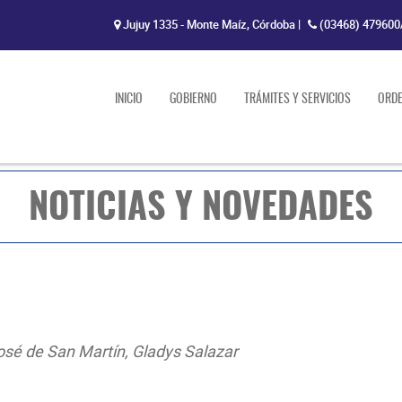
Jujuy 1335 - Monte Maíz, Córdoba
|
(03468) 479600
INICIO
GOBIERNO
TRÁMITES Y SERVICIOS
ORD
NOTICIAS Y NOVEDADES
José de San Martín, Gladys Salazar