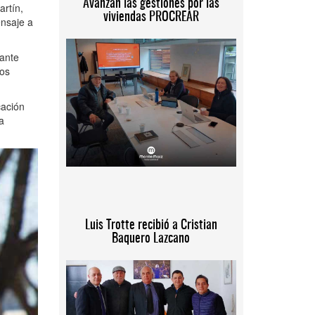
Avanzan las gestiones por las
artín,
viviendas PROCREAR
ensaje a
tante
los
cación
a
Luis Trotte recibió a Cristian
Baquero Lazcano