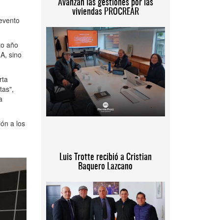
Avanzan las gestiones por las
viviendas PROCREAR
 evento
to año
A, sino
rta
tas",
a
ón a los
Luis Trotte recibió a Cristian
Baquero Lazcano