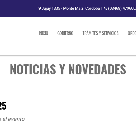
Jujuy 1335 - Monte Maíz, Córdoba
|
(03468) 479600
INICIO
GOBIERNO
TRÁMITES Y SERVICIOS
ORD
NOTICIAS Y NOVEDADES
25
 el evento