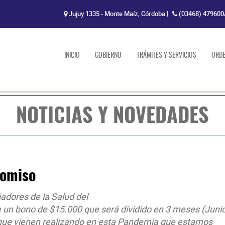
Jujuy 1335 - Monte Maíz, Córdoba
|
(03468) 479600
INICIO
GOBIERNO
TRÁMITES Y SERVICIOS
ORD
NOTICIAS Y NOVEDADES
romiso
jadores de la Salud del
un bono de $15.000 que será dividido en 3 meses (Junio,
a que vienen realizando en esta Pandemia que estamos