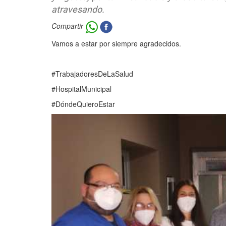
atravesando.
Compartir
Vamos a estar por siempre agradecidos.
#TrabajadoresDeLaSalud
#HospitalMunicipal
#DóndeQuieroEstar