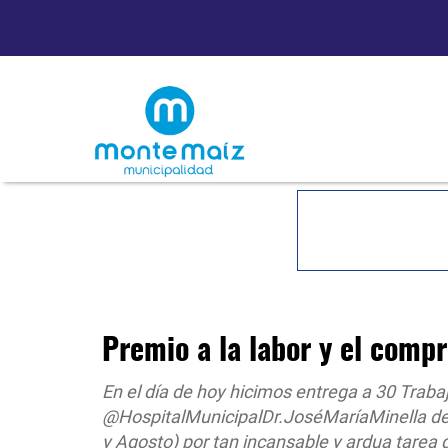
Premio a la labor y el comp
En el día de hoy hicimos entrega a 30 Traba
@HospitalMunicipalDr.JoséMaríaMinella de 
y Agosto) por tan incansable y ardua tare