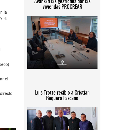
Avanzan las gestiones por las
viviendas PROCREAR
n la
y la
l
 seco)
ar el
directo
Luis Trotte recibió a Cristian
Baquero Lazcano