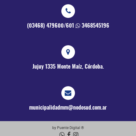
(03468) 479600/601
3468545196
Jujuy 1335
Monte Maíz, Córdoba.
municipalidadmm@nodosud.com.ar
by Puente Digital ®