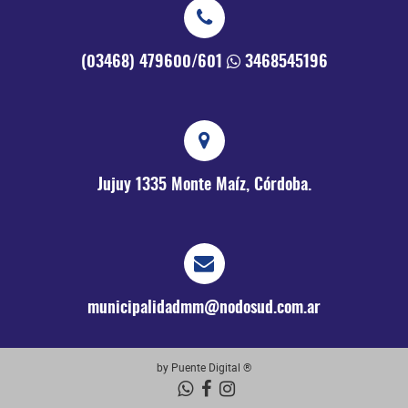
(03468) 479600/601
3468545196
Jujuy 1335
Monte Maíz, Córdoba.
municipalidadmm@nodosud.com.ar
by Puente Digital ®