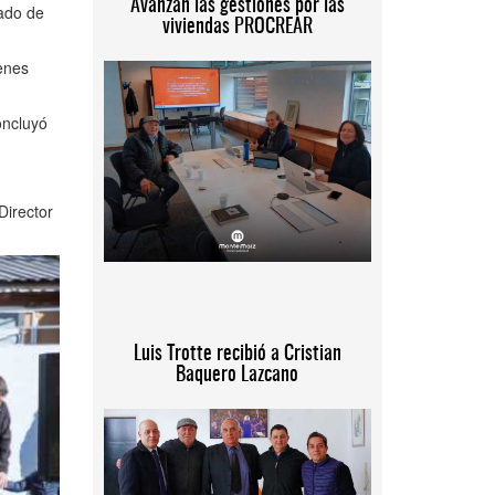
Avanzan las gestiones por las
ado de
viviendas PROCREAR
ienes
oncluyó
Director
Luis Trotte recibió a Cristian
Baquero Lazcano