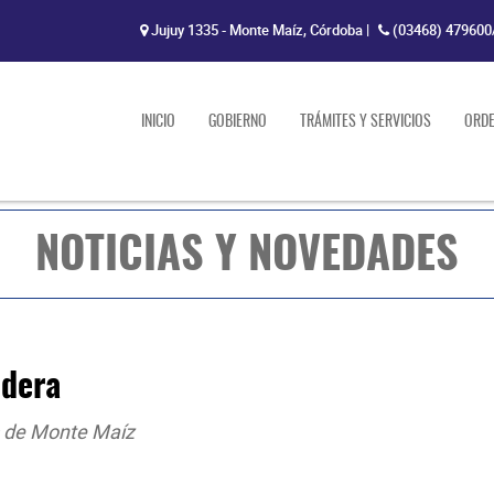
Jujuy 1335 - Monte Maíz, Córdoba
|
(03468) 479600
INICIO
GOBIERNO
TRÁMITES Y SERVICIOS
ORD
NOTICIAS Y NOVEDADES
ndera
s de Monte Maíz