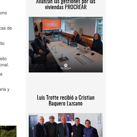
Avanzan las gestiones por las
viviendas PROCREAR
ismo
icas de
lio
sito
onal.
ía
ria y
Luis Trotte recibió a Cristian
Baquero Lazcano