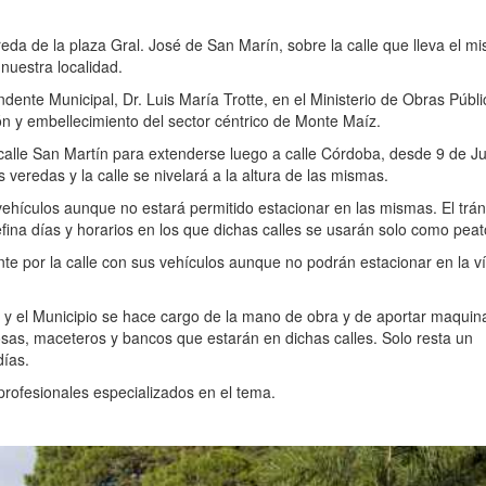
eda de la plaza Gral. José de San Marín, sobre la calle que lleva el m
 nuestra localidad.
dente Municipal, Dr. Luis María Trotte, en el Ministerio de Obras Públ
ón y embellecimiento del sector céntrico de Monte Maíz.
lle San Martín para extenderse luego a calle Córdoba, desde 9 de Ju
eredas y la calle se nivelará a la altura de las mismas.
vehículos aunque no estará permitido estacionar en las mismas. El trán
efina días y horarios en los que dichas calles se usarán solo como peat
nte por la calle con sus vehículos aunque no podrán estacionar en la v
 y el Municipio se hace cargo de la mano de obra y de aportar maquina
dosas, maceteros y bancos que estarán en dichas calles. Solo resta un
días.
profesionales especializados en el tema.