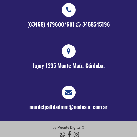
(03468) 479600/601
3468545196
Jujuy 1335
Monte Maíz, Córdoba.
municipalidadmm@nodosud.com.ar
by Puente Digital ®