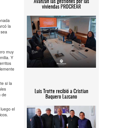
Avanzan las gestiones por las
viviendas PROCREAR
ionada
rcó la
 sea
mero muy
milia. Y
rritos
blemente
e si la
ales
Luis Trotte recibió a Cristian
n de
Baquero Lazcano
 luego el
icos.