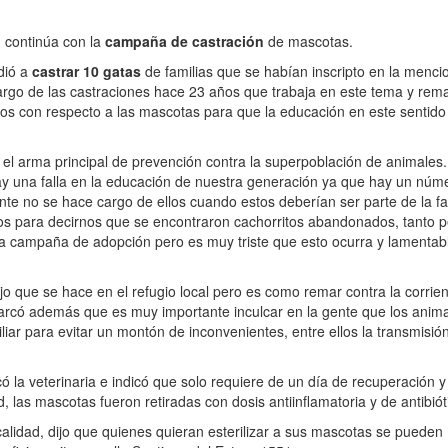
l
continúa con la
campaña de castración
de mascotas.
dió a
castrar 10 gatas
de familias que se habían inscripto en la menc
argo de las castraciones hace 23 años que trabaja en este tema y rema
cos con respecto a las mascotas para que la educación en este sentido
 el arma principal de prevención contra la superpoblación de animales.
y una falla en la educación de nuestra generación ya que hay un nú
e no se hace cargo de ellos cuando estos deberían ser parte de la fa
os para decirnos que se encontraron cachorritos abandonados, tanto pe
na campaña de adopción pero es muy triste que esto ocurra y lamenta
ajo que se hace en el refugio local pero es como remar contra la corrient
arcó además que es muy importante inculcar en la gente que los anim
iar para evitar un montón de inconvenientes, entre ellos la transmisió
ó la veterinaria e indicó que solo requiere de un día de recuperación y
 las mascotas fueron retiradas con dosis antiinflamatoria y de antibiót
calidad, dijo que quienes quieran esterilizar a sus mascotas se pueden