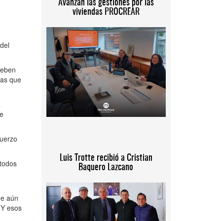
Avanzan las gestiones por las
viviendas PROCREAR
del
deben
las que
a
te
fuerzo
Luis Trotte recibió a Cristian
 todos
Baquero Lazcano
ue aún
 Y esos