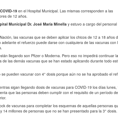
 COVID-19
en el Hospital Municipal. Las mismas corresponden a las
res de 12 años.
pital Municipal Dr. José María Minella
y estuvo a cargo del personal 
 Nación, las vacunas que se deben aplicar los chicos de 12 a 18 años 
 adelante el refuerzo puede darse con cualquiera de las vacunas con 
s.
 están llegando son Pfizer o Moderna. Pero eso no impedirá continuar l
ra de las demás vacunas que se han estado aplicando durante todo es
 se pueden vacunar con 4° dosis porque aún no se ha aprobado el re
 mientras sigan llegando dosis de vacunas para COVID-19 los días lunes,
enta que las personas deben cumplir con el requisito de un período de
ior.
stock de vacunas para completar los esquemas de aquellas personas q
ay 14 millones de personas que no se han presentado para la 3° dosis.