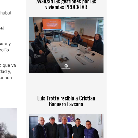
Avanzan las gestiones por las
viviendas PROCREAR
Chubut,
el
sura y
olijo
do que va
dad y,
ionada
Luis Trotte recibió a Cristian
Baquero Lazcano