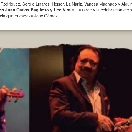
el Rodríguez, Sergio Linares, Heiser, La Naríz, Vanesa Magnago y Alqui
n Juan Carlos Baglietto y Lito Vitale
. La tarde y la celebración cer
tencia que encabeza Jony Gómez.