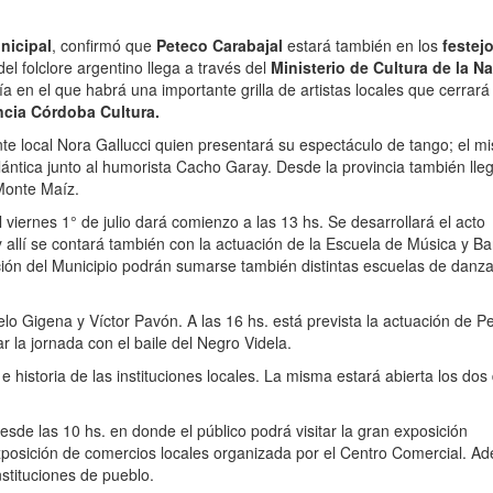
nicipal
, confirmó que
Peteco Carabajal
estará también en los
festej
del folclore argentino llega a través del
Ministerio de Cultura de la N
ía en el que habrá una importante grilla de artistas locales que cerrar
ncia Córdoba Cultura.
te local Nora Gallucci quien presentará su espectáculo de tango; el 
lántica junto al humorista Cacho Garay. Desde la provincia también lle
 Monte Maíz.
 viernes 1° de julio dará comienzo a las 13 hs. Se desarrollará el acto
 allí se contará también con la actuación de la Escuela de Música y B
tación del Municipio podrán sumarse también distintas escuelas de danz
elo Gigena y Víctor Pavón. A las 16 hs. está prevista la actuación de P
 la jornada con el baile del Negro Videla.
e historia de las instituciones locales. La misma estará abierta los dos
esde las 10 hs. en donde el público podrá visitar la gran exposición
 exposición de comercios locales organizada por el Centro Comercial. A
stituciones de pueblo.