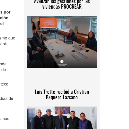
Avanzan las gestiones por las
viviendas PROCREAR
os por
ación
.
á
el
mismo que
garán
anda
a de
eteco
Luis Trotte recibió a Cristian
Baquero Lazcano
 días de
demás