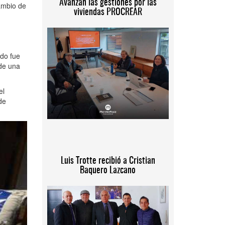
Avanzan las gestiones por las
ambio de
viviendas PROCREAR
do fue
 de una
el
de
Luis Trotte recibió a Cristian
Baquero Lazcano