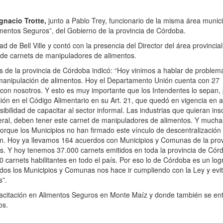
gnacio Trotte,
junto a Pablo Trey, funcionario de la misma área munici
imentos Seguros”, del Gobierno de la provincia de Córdoba.
d de Bell Ville y contó con la presencia del Director del área provincial
 de carnets de manipuladores de alimentos.
os de la provincia de Córdoba indicó: “Hoy vinimos a hablar de problem
e manipulación de alimentos. Hoy el Departamento Unión cuenta con 27
on nosotros. Y esto es muy importante que los Intendentes lo sepan,
ión en el Código Alimentario en su Art. 21, que quedó en vigencia en 
lidad de capacitar al sector informal. Las industrias que quieran insc
ederal, deben tener este carnet de manipuladores de alimentos. Y much
orque los Municipios no han firmado este vínculo de descentralización
ión. Hoy ya llevamos 164 acuerdos con Municipios y Comunas de la prov
s. Y hoy tenemos 37.000 carnets emitidos en toda la provincia de Cór
00 carnets habilitantes en todo el país. Por eso lo de Córdoba es un lo
odos los Municipios y Comunas nos hace ir cumpliendo con la Ley y evi
s”.
pacitación en Alimentos Seguros en Monte Maíz y donde también se en
os.