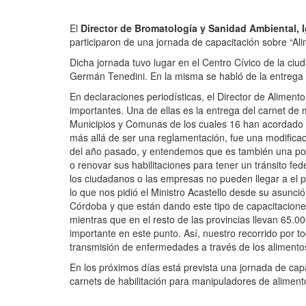
El
Director de Bromatología y Sanidad Ambiental, I
participaron de una jornada de capacitación sobre “Al
Dicha jornada tuvo lugar en el Centro Cívico de la ciuda
Germán Tenedini. En la misma se habló de la entrega
En declaraciones periodísticas, el Director de Aliment
importantes. Una de ellas es la entrega del carnet d
Municipios y Comunas de los cuales 16 han acordado c
más allá de ser una reglamentación, fue una modificac
del año pasado, y entendemos que es también una posibi
o renovar sus habilitaciones para tener un tránsito f
los ciudadanos o las empresas no pueden llegar a el p
lo que nos pidió el Ministro Acastello desde su asunc
Córdoba y que están dando este tipo de capacitacione
mientras que en el resto de las provincias llevan 65.0
importante en este punto. Así, nuestro recorrido por t
transmisión de enfermedades a través de los alimento
En los próximos días está prevista una jornada de ca
carnets de habilitación para manipuladores de aliment