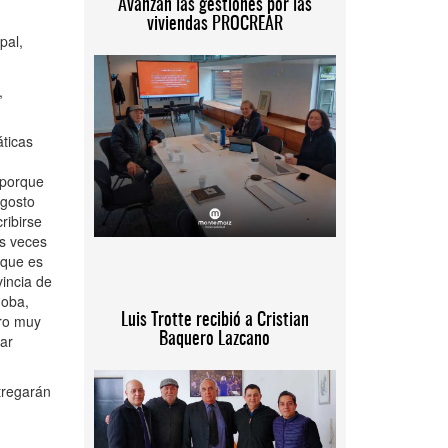
Avanzan las gestiones por las
viviendas PROCREAR
pal,
,
áticas
 porque
agosto
ribirse
as veces
 que es
incia de
doba,
gro muy
Luis Trotte recibió a Cristian
Baquero Lazcano
tar
tregarán