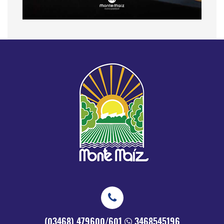
(03468) 479600/601
3468545196