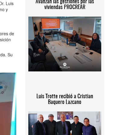
Avanzan las gestiones por las
r. Luis
viviendas PROCREAR
rno y
dores de
sición
ada. Su
Luis Trotte recibió a Cristian
Baquero Lazcano