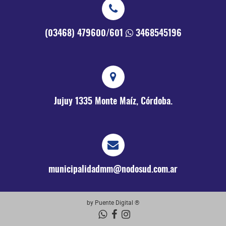
(03468) 479600/601
3468545196
Jujuy 1335
Monte Maíz, Córdoba.
municipalidadmm@nodosud.com.ar
by Puente Digital ®