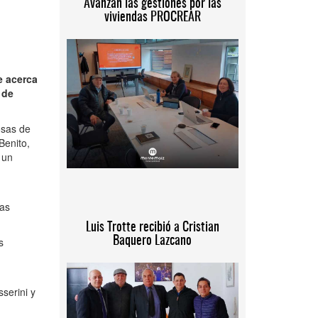
Avanzan las gestiones por las
viviendas PROCREAR
e acerca
 de
osas de
Benito,
 un
las
Luis Trotte recibió a Cristian
Baquero Lazcano
s
serini y