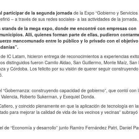
al participar de la segunda jornada
de la Expo “Gobierno y Servicios
efirió – a través de sus redes sociales- a las actividades de la jornada.
sos stands de la mega expo, donde me encontré con empresas con
municipios. Allí, quienes forman parte de ellas, pudieron contarm
sfuerzo mancomunado entre lo público y lo privado con el objetivo
adanías”.
 de IC Latam, hicieron entrega de reconocimientos a experiencias exit
ritos distinguidos fueron Camilo Aldao, San Guillermo, Monte Maíz, San 
a y Córdoba. Los felicito por su visión de querer seguir construyendo
ó.
nel “Gobernanza: construyendo capacidad de gobierno”, que contó con 
a Valencia, Roberto Sukerman, y Exequiel Donda.
afiero, y coincido plenamente en que la aplicación de tecnología en la
tado para mejorar la calidad de vida de los vecinos y vecinas” subrayó
nel de “Economía y desarrollo” junto Ramiro Fernández Patri, Daniel Pas