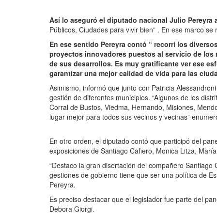
Así lo aseguró el diputado nacional Julio Pereyra 
Públicos, Ciudades para vivir bien” . En ese marco se r
En ese sentido Pereyra contó “ recorrí los diver
proyectos innovadores puestos al servicio de los 
de sus desarrollos. Es muy gratificante ver ese e
garantizar una mejor calidad de vida para las ciud
Asimismo, informó que junto con Patricia Alessandroni
gestión de diferentes municipios. “Algunos de los dist
Corral de Bustos, Viedma, Hernando, Misiones, Mendoz
lugar mejor para todos sus vecinos y vecinas” enumer
En otro orden, el diputado contó que participó del pa
exposiciones de Santiago Cafiero, Monica Litza, Marí
“Destaco la gran disertación del compañero Santiago C
gestiones de gobierno tiene que ser una política de Es
Pereyra.
Es preciso destacar que el legislador fue parte del pa
Debora Giorgi.