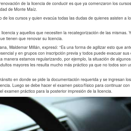
/o renovación de la licencia de conducir es que ya comenzaron los curso
lidad de Monte Maíz.
go de los cursos y quien evacúa todas las dudas de quienes asisten a l
licencia y aquellos que necesiten la recategorización de las mismas. Y
ue tienen que renovar su licencia.
dana, Waldemar Millán, expresó: “Es una forma de agilizar esto que ant
sencial y en grupos con inscripción previa y todos puede evacuar sus
ta manera estamos regularizando, por ejemplo, la situación de algunos
 adultos mayores les resulta mucho más práctico ya que no todos son u
 tránsito en donde se pide la documentación requerida y se ingresan lo
icencia. Luego se debe hacer el examen psico/físico para continuar con 
 el examen práctico para la posterior impresión de la licencia.