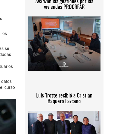
Avanzan las gestiones por las
s
viviendas PROCREAR
os
 los
es se
 dudas
suarios
s datos
el curso
Luis Trotte recibió a Cristian
Baquero Lazcano