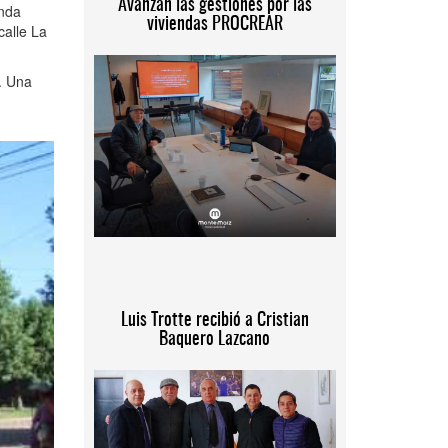
Avanzan las gestiones por las
unda
viviendas PROCREAR
calle La
. Una
Luis Trotte recibió a Cristian
Baquero Lazcano