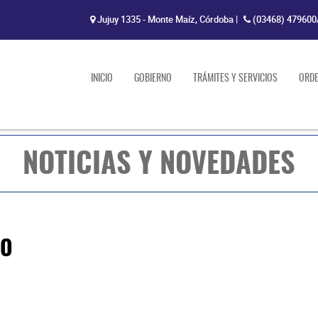
Jujuy 1335 - Monte Maíz, Córdoba
|
(03468) 479600
INICIO
GOBIERNO
TRÁMITES Y SERVICIOS
ORD
NOTICIAS Y NOVEDADES
DO