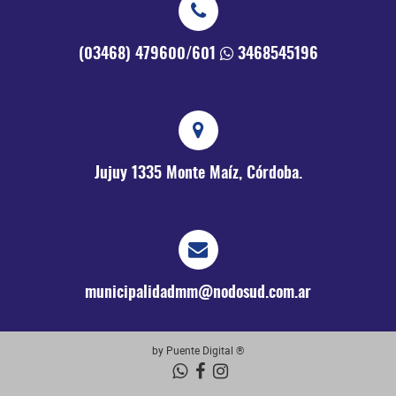
(03468) 479600/601
3468545196
Jujuy 1335
Monte Maíz, Córdoba.
municipalidadmm@nodosud.com.ar
by Puente Digital ®