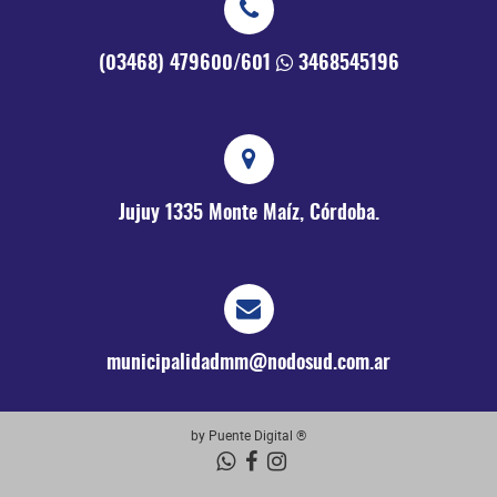
(03468) 479600/601
3468545196
Jujuy 1335
Monte Maíz, Córdoba.
municipalidadmm@nodosud.com.ar
by Puente Digital ®