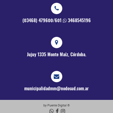
(03468) 479600/601
3468545196
Jujuy 1335
Monte Maíz, Córdoba.
municipalidadmm@nodosud.com.ar
by Puente Digital ®