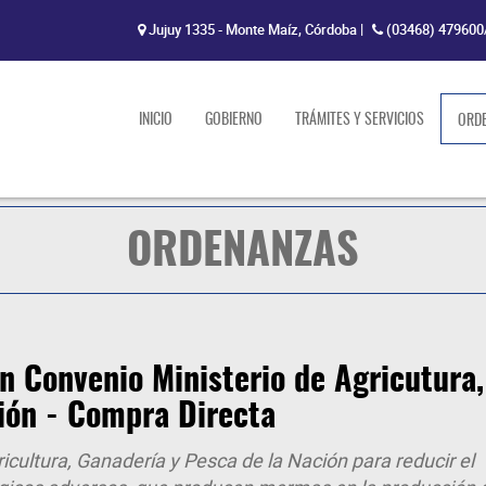
Jujuy 1335 - Monte Maíz, Córdoba
|
(03468) 479600
INICIO
GOBIERNO
TRÁMITES Y SERVICIOS
ORD
ORDENANZAS
 Convenio Ministerio de Agricutura,
ión - Compra Directa
ricultura, Ganadería y Pesca de la Nación para reducir el