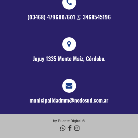
(03468) 479600/601
3468545196
Jujuy 1335
Monte Maíz, Córdoba.
municipalidadmm@nodosud.com.ar
by Puente Digital ®