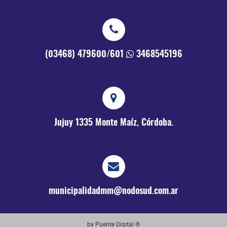
(03468) 479600/601
3468545196
Jujuy 1335
Monte Maíz, Córdoba.
municipalidadmm@nodosud.com.ar
by Puente Digital ®