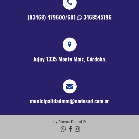
(03468) 479600/601
3468545196
Jujuy 1335
Monte Maíz, Córdoba.
municipalidadmm@nodosud.com.ar
by Puente Digital ®