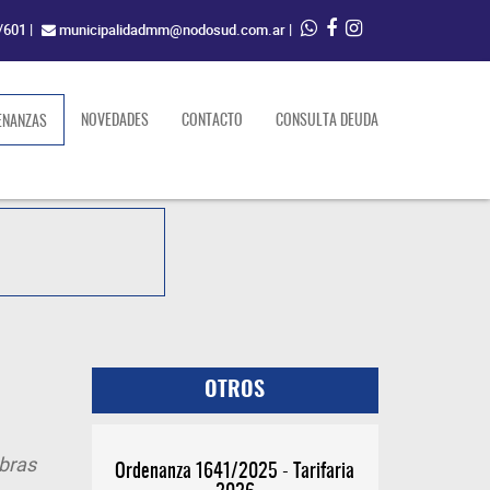
/601
|
municipalidadmm@nodosud.com.ar
|
(current)
NOVEDADES
CONTACTO
CONSULTA DEUDA
ENANZAS
OTROS
bras
Ordenanza 1641/2025 - Tarifaria