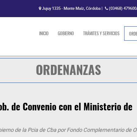
Jujuy 1335 - Monte Maíz, Córdoba
|
(03468) 479600
INICIO
GOBIERNO
TRÁMITES Y SERVICIOS
ORD
ORDENANZAS
. de Convenio con el Ministerio de
obierno de la Pcia de Cba por Fondo Complementario de O