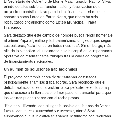
El Secretario de Gobierno de Monte Maíz, Ignacio "Nacho" Silva,
brindó detalles sobre la transformación y reactivación de un
proyecto urbanístico clave para la localidad: el anteriormente
conocido como Loteo de Barrio Norte, que ahora ha sido
rebautizado oficialmente como
Loteo Municipal "Papa
Francisco"
.
Silva destacó que este cambio de nombre busca rendir homenaje
al primer Papa argentino y latinoamericano, un gesto que, según
sus palabras, "cala hondo en todos nosotros". Sin embargo, más
allá de lo simbólico, el funcionario hizo hincapié en la importancia
operativa de retomar estos trabajos tras la caída de programas
de financiamiento nacionales.
Un pulmón de soluciones habitacionales
El proyecto contempla cerca de
90 terrenos
destinados
principalmente a familias trabajadoras. Silva reconoció que el
déficit habitacional es una problemática persistente en la zona y
que el acceso a la tierra es el primer paso fundamental para que
los vecinos puedan soñar con el techo propio.
"Estamos utilizando todo el ingenio posible en tiempos de 'vacas
flacas', con mucha austeridad y eficiencia", afirmó Silva,
subrayando que la iniciativa se financia netamente con
recursos