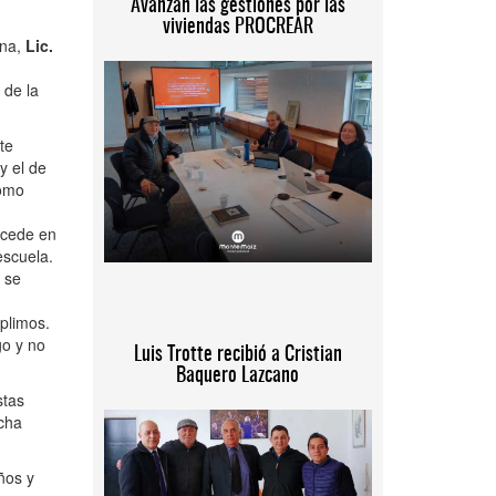
Avanzan las gestiones por las
viviendas PROCREAR
ina,
Lic.
 de la
te
y el de
como
ucede en
escuela.
 se
plimos.
go y no
Luis Trotte recibió a Cristian
Baquero Lazcano
stas
echa
ños y