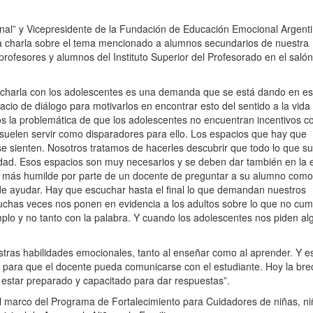
ional” y Vicepresidente de la Fundación de Educación Emocional Argent
a charla sobre el tema mencionado a alumnos secundarios de nuestra
profesores y alumnos del Instituto Superior del Profesorado en el salón
“La charla con los adolescentes es una demanda que se está dando en es
cio de diálogo para motivarlos en encontrar esto del sentido a la vida 
s la problemática de que los adolescentes no encuentran incentivos 
s suelen servir como disparadores para ello. Los espacios que hay que
se sienten. Nosotros tratamos de hacerles descubrir que todo lo que s
dad. Esos espacios son muy necesarios y se deben dar también en la 
 más humilde por parte de un docente de preguntar a su alumno como
ede ayudar. Hay que escuchar hasta el final lo que demandan nuestros
uchas veces nos ponen en evidencia a los adultos sobre lo que no cum
plo y no tanto con la palabra. Y cuando los adolescentes nos piden al
tras habilidades emocionales, tanto al enseñar como al aprender. Y e
 para que el docente pueda comunicarse con el estudiante. Hoy la br
estar preparado y capacitado para dar respuestas”.
 el marco del Programa de Fortalecimiento para Cuidadores de niñas, ni