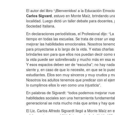
El autor del libro “¡Bienvenidos! a la Educación Emoc
Carlos Sigvard
, estuvo en Monte Maíz, brindando un
localidad. Luego dictó un taller debate para docentes, 
Sociedad Italiana.
En declaraciones periodísticas, el Profesional dijo: 
tiempo en todas las escuelas. Se trata de crear un espa
mejorar las habilidades emocionales. Nosotros tenemo
para proyectarse a lo largo de la vida. Y estas charla
brindarles son para que ellos nos puedan decir como 
la vida puede ser sobrellevado y mucho más en esa e
Y esos espacios deben ser de “escucha”; no hay nada
siente y, en caso de que lo necesite, en que se lo pu
estudiantes. Ellos son muy sinceros y muy crudos y m
Nosotros los adultos tenemos que predicar con el ejem
lo cumplimos ellos lo ven como una injusticia”.
En palabras de Sigvardt: “todos podemos mejorar nues
habilidades sociales son una herramienta fundamental
generacional se nota mucho más que antes y hay que 
El Lic. Carlos Alfredo Sigvardt llegó a Monte Maíz en