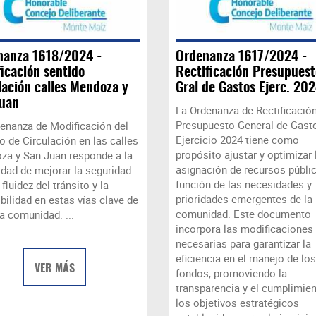
nanza 1618/2024 -
Ordenanza 1617/2024 -
icación sentido
Rectificación Presupuest
lación calles Mendoza y
Gral de Gastos Ejerc. 202
Juan
La Ordenanza de Rectificación
Presupuesto General de Gast
enanza de Modificación del
Ejercicio 2024 tiene como
o de Circulación en las calles
propósito ajustar y optimizar 
a y San Juan responde a la
asignación de recursos públi
dad de mejorar la seguridad
función de las necesidades y
a fluidez del tránsito y la
prioridades emergentes de la
bilidad en estas vías clave de
comunidad. Este documento
a comunidad. ...
incorpora las modificaciones
necesarias para garantizar la
eficiencia en el manejo de los
VER MÁS
fondos, promoviendo la
transparencia y el cumplimie
los objetivos estratégicos