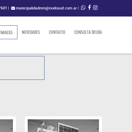
/601
|
municipalidadmm@nodosud.com.ar
|
(current)
NOVEDADES
CONTACTO
CONSULTA DEUDA
ENANZAS