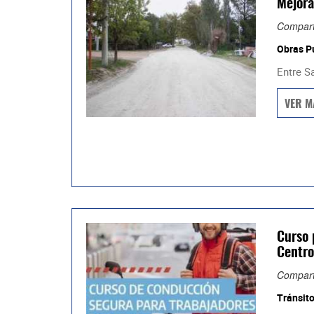
Mejora
Compart
Obras P
Entre Sa
VER M
Curso 
Centro
Compart
Tránsit