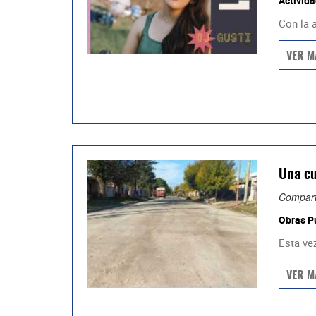
Activida
Con la a
VER M
Una cu
Compart
Obras P
Esta vez
VER M