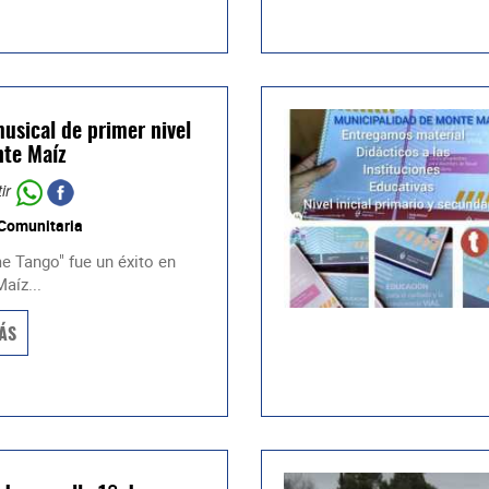
usical de primer nivel
te Maíz
ir
 Comunitaria
 Tango" fue un éxito en
aíz...
ÁS