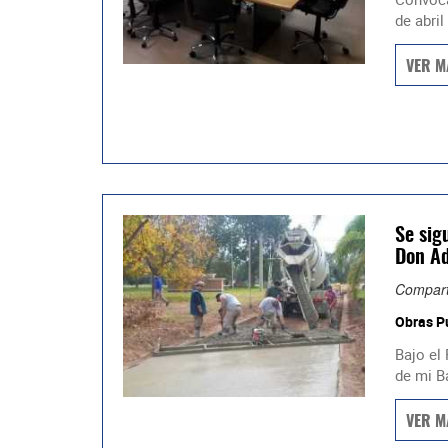
de abril
VER M
Se sig
Don Ad
Compart
Obras P
Bajo el
de mi Ba
VER M