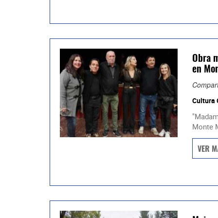
Obra m
en Mon
Compart
Cultura
"Madame
Monte M
VER M