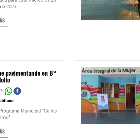
 de 2023...
ÁS
ue pavimentando en B°
olfo
ir
úblicas
 Programa Municipal "Calles
rrio"...
ÁS