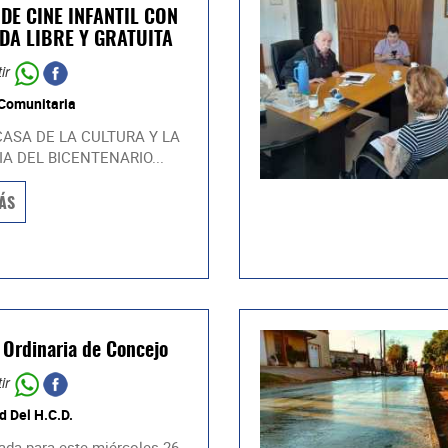
DE CINE INFANTIL CON
DA LIBRE Y GRATUITA
ir
 Comunitaria
CASA DE LA CULTURA Y LA
IA DEL BICENTENARIO...
ÁS
 Ordinaria de Concejo
ir
d Del H.C.D.
da para este miércoles 26