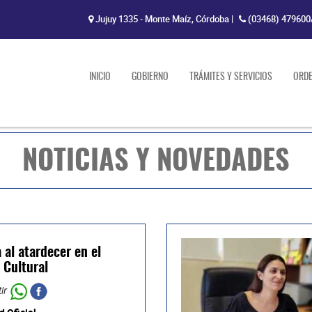
Jujuy 1335 - Monte Maíz, Córdoba
|
(03468) 479600
INICIO
GOBIERNO
TRÁMITES Y SERVICIOS
ORD
NOTICIAS Y NOVEDADES
 al atardecer en el
 Cultural
ir