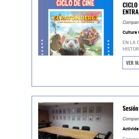
CICLO 
ENTRA
Compart
Cultura
EN LA 
HISTOR
VER M
Sesión
Compart
Activida
Convoca