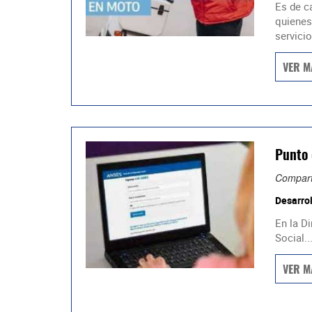
Es de ca
quienes
servicio.
VER M
Punto 
Compart
Desarrol
En la D
Social..
VER M